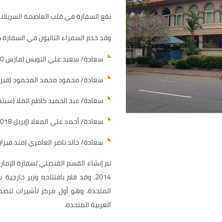
تقع السفارة في قلب العاصمة السريلانكية كولومبو، و
وقد خدم السفراء التاليون في السفارة منذ ع
سعادة/ سعيد علي النويس (مارس 2000 – أغسطس 2004)
سعادة/ محمود محمد المحمود (فبراير 2005 – أغسطس 12
سعادة/ عبد الحميد كاظم الملا (سبتمبر 2012 – ديسمبر 7
سعادة/ أحمد علي المعلا (إبريل 2018 – أغسطس 2020)
سعادة/ خالد ناصر العامري (منذ فبراير 022
2014. وقد قام بافتتاحه وزير خارجي
المتحدة. وهو أول مركز تأشيرات لتصدي
العربية المتحدة.