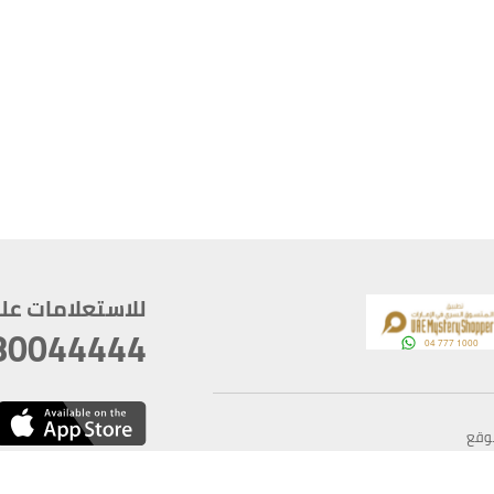
للاستعلامات على م
80044444
وقع
سخ