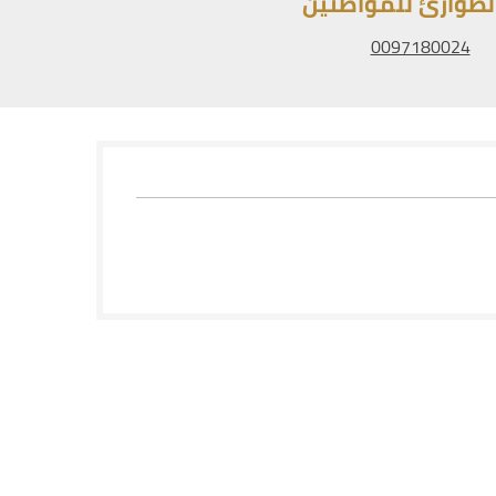
لطوارئ للمواطنين
0097180024