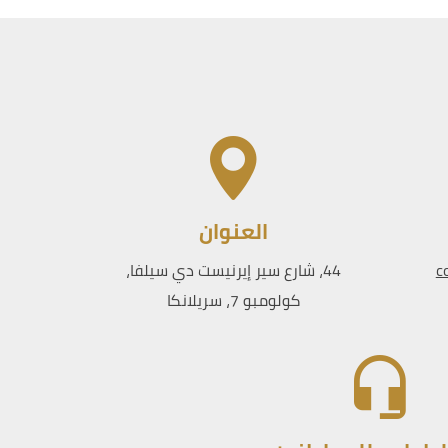
العنوان
c
44، شارع سير إيرنيست دي سيلفا،
كولومبو 7، سريلانكا