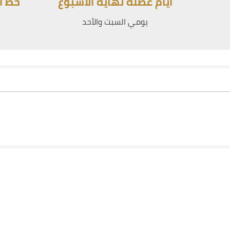
أيام عطله نهاية الأسبوع
خط ا
يومي السبت والأحد