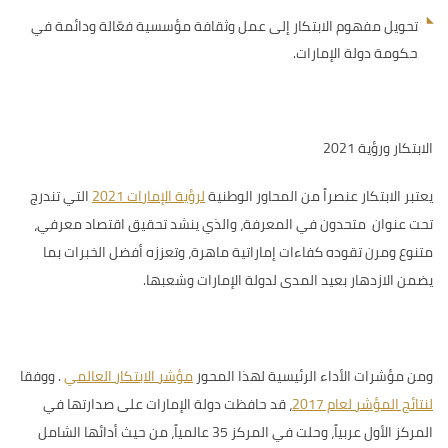
تحويل مفهوم الابتكار إلى عمل وثقافة مؤسسية فعّالة ودائمة في
حكومة دولة الإمارات.
الابتكار ورؤية 2021
يعتبر الابتكار عنصراً من
المحاور الوطنية
لرؤية الإمارات 2021
التي تندرج
تحت عنوان متحدون في المعرفة، والذي ينشد تحقيق اقتصاد معرفي،
متنوع ومرن تقوده كفاءات إماراتية ماهرة، وتعززه أفضل الخبرات بما
يضمن الازدهار بعيد المدى لدولة الإمارات وشعبها.
ومن مؤشرات الأداء الرئيسية لهذا المحور
مؤشر الابتكار العالمي
.
ووفقا
لنتائج المؤشر لعام 2017
، قد
حافظت دولة الإمارات على صدارتها في
المركز الأول عربياً، وحلت في المركز 35 عالمياً، من حيث أدائها الشامل