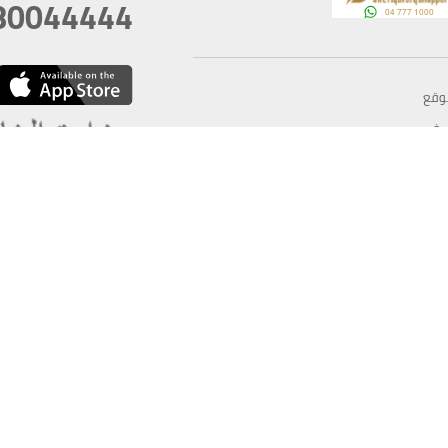
80044444
وقع
سخ
ؤولية
أغسطس 06, 2026 21:26:53
آخر تحديث
خصوصية
أفضل تصفح للموقع يتوجب أن 
كام
يدعم الموقع أحدث إصدار من متصفحات
ذية الرقمية