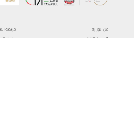
عن الوزارة
خريطة الم
الهيكل التنظيمي
حقوق الن
وعد حكومة دولة الإمارات لخدمات المستقبل
إخلاء المس
برنامج وزارة الخارجية للبعثات الدراسية
سياسة ال
وظائف
شروط وأح
بيان النفا
تواصل مع الوزارة
© حقوق النشر 2026 وزارة الخارجية