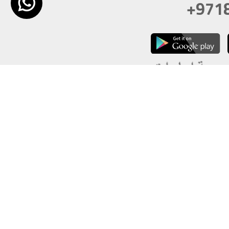
+971
تكون دقة الشاشة 1920x1080
 انترنت اكسبلورر 10.0+ ،فاير فوكس ، كروم