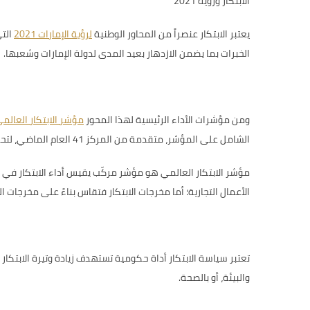
الابتكار ورؤية 2021
يعتبر الابتكار عنصراً من
المحاور الوطنية
لرؤية الإمارات 2021
الت
الخبرات بما يضمن الازدهار بعيد المدى لدولة الإمارات وشعبها.
ومن مؤشرات الأداء الرئيسية لهذا المحور
مؤشر الابتكار العالم
الشامل على المؤشر، متقدمة من المركز 41 العام الماضي، لتحقق بذلك قفزة بمقدار ستة مراكز، وتعزز موقعها ضمن بلدان الفئة العليا الأكثر ابتكاراً في الترتيب العام للمؤشر
مؤشر الابتكار العالمي هو مؤشر مركّب يقيس أداء الابتكار في ال
الأعمال التجارية؛ أما مخرجات الابتكار فتقاس بناءً على مخرجات ال
تعتبر سياسة الابتكار أداة حكومية تستهدف زيادة وتيرة الابتكا
والبيئة، أو بالصحة.