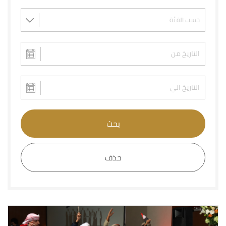
بحث
حذف