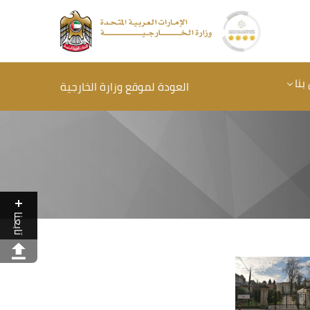
بنا
العودة لموقع وزارة الخارجية
تابعنا