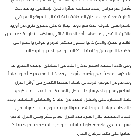
تشكل عبر مراحل
زمنية مختلفة، متأثراً بالدين الإسلامي، وبالمبادلات
التجارية مع شعوب وبلدان المنطقة، بالإضافة إلى الموقع الجغرافي
الاستراتيجي للدولة، حيث تقع دولة الإمارات على مفترق طرق بين أوروبا
والشرق الأقصى، ما جعلها أحد المسالك التي يسلكها التجار القادمين من
الهند والصين، والذين كانوا يجلبون معهم الحرير والتوابل والسلع التي
يفضلها الأوروبيون، وخاصة البرتغاليين والهولنديين والبريطانيين
.
وفي هذه الحقبة،
استقر سكان البلاد في المناطق الرملية الصحرواية،
واتخذوها موطناً لهم، وأصبحت أبوظبي بعد ذلك الوقت مركزاً حيويا هاماً
.
وقد نتج عن التوسع البرتغالي باتجاه المحيط الهندي في أوائل القرن
السادس عشر، والذي سار على خطى المستكشف الشهير فاسكودي
جاما، السيطرة على واحتلال العديد من البلدات والمناطق الساحلية
.
وبعد
ذلك، كانت قوات البحرية العُمانية والأوروبية تقوم بتسيير دوريات في
المياة الأقليمية خلال الفترة منذ القرن السابع عشر وحتى القرن التاسع
عشر الميلادي
.
ولعقود طويلة، ابتليت شواطئ المنطقة بالقراصنة الذين
اعتادوا على نهب مرتادي البحار
.