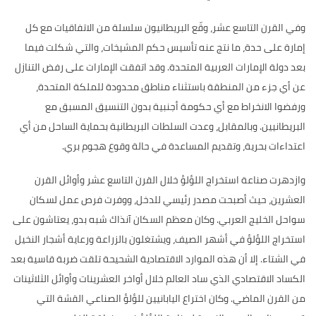
وفي القرن التاسع عشر، وقّع البريطانيون سلسلة من الاتفاقيات مع كل
إمارة على حدة، ما نتج عنه تأسيس حكم المشيخات، والتي شكلت فيما
بعد دولة الإمارات العربية المتحدة
.
وقد اتفقت الإمارات على رفض التنازل
عن أي جزء من المنطقة باستثناء مناطق محدودة للملكة المتحدة،
ورفضوا الانخراط مع أي حكومة أجنبية بدون التنسيق المسبق مع
البريطانيين
.
وبالمقابل، وعدت السلطات البريطانية بحماية الساحل من أي
اعتداءات بحرية، وتقديم المساعدة في حالة وقوع هجوم بري
.
وازدهرت صناعة استخراج اللؤلؤ خلال القرن التاسع عشر وأوائل القرن
العشرين، حيث أصبحت مصدر رئيسي للدخل، ووفرت فرص عمل لسكان
سواحل الخليج العربي
.
وكان معظم السكان آنذاك شبه بدو، يعتاشون على
استخراج اللؤلؤ في أشهر الصيف، ويشتغلون بالزراعة ورعاية أشجار النخيل
في الشتاء
.
إلا أن هذه الموارد الاقتصادية الشحيحة تلقت ضربة قاسية بعد
الكساد الاقتصادي الذي ساد العالم خلال أواخر العشرينات وأوائل الثلاثينات
من القرن الماضي
.
وكان اختراع اليابانيين للؤلؤ الصناعي القشة التي