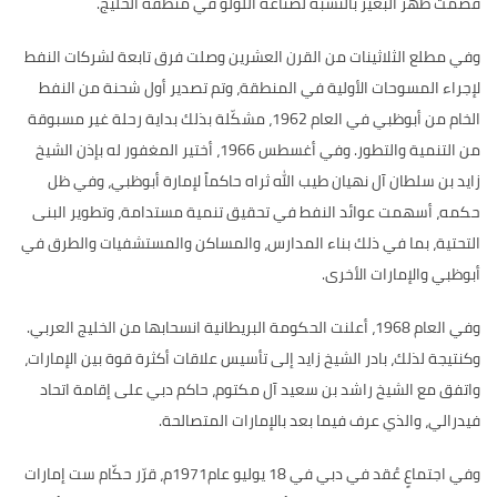
قصمت ظهر البعير بالنسبة لصناعة اللؤلؤ في منطقة الخليج
.
وفي مطلع الثلاثينات من القرن العشرين وصلت فرق تابعة لشركات النفط
لإجراء المسوحات الأولية في المنطقة، وتم تصدير أول شحنة من النفط
الخام من أبوظبي في العام
1962
، مشكّلة بذلك بداية رحلة غير مسبوقة
من التنمية والتطور
.
وفي أغسطس
1966
، أختير المغفور له بإذن الشيخ
زايد بن سلطان آل نهيان طيب الله ثراه حاكماً لإمارة أبوظبي، وفي ظل
حكمه، أسهمت عوائد النفط في تحقيق تنمية مستدامة، وتطوير البنى
التحتية، بما في ذلك بناء المدارس، والمساكن والمستشفيات والطرق في
أبوظبي والإمارات الأخرى
.
وفي العام
1968
، أعلنت الحكومة البريطانية انسحابها من الخليج العربي
.
وكنتيجة لذلك، بادر الشيخ زايد إلى تأسيس علاقات أكثرة قوة بين الإمارات،
واتفق مع الشيخ راشد بن سعيد آل مكتوم، حاكم دبي على إقامة اتحاد
فيدرالي، والذي عرف فيما بعد بالإمارات المتصالحة
.
وفي اجتماعٍ عُقد في دبي في
18
يوليو عام
1971
م، قرّر حكّام ست إمارات