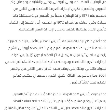
من الإمارات المتصالحة، وهي
:
أبوظبي، ودبي، والشارقة، وعجمان، وأم
القيوين، والفجيرة، تكوين الإمارات العربية المتحدة
.
وفي الثاني من
ديسمبر عام
1971
م، تمّ الإعلان رسمياً عن تأسيس دولة مستقلة ذات
سيادة، وفي العاشر من فبراير
1972
م، انضمّت رأس الخيمة إلى الاتحاد،
فأصبح الاتحاد متكاملاً باشتماله على الإمارات السبع المتصالحة
.
وقد أعلن حكام الإمارات السبعة تأسيس المجلس الأعلى للإتحاد باعتباره
السلطة الأعلى الحاكمة للدولة الفتية، وتم انتخاب حاكم أبوظبي، الشيخ
زايد بن سلطان آل نهيان، من قبل سائر الحكام ليكون أوّل رئيس لدولة
الإمارات العربية المتحدة، وهو منصب أعيد انتخابه بعد انتهاء فترة خمس
سنوات بالتتالي، وذلك حتى وفاته طيب الله ثراه في الثاني من نوفمبر
2004.
وكان حاكم دبي آنذاك الشيخ راشد بن سعيد آل مكتوم، قد تمّ
انتخابه ليكون نائباً للرئيس
.
ومع بدايات تأسيس هذه الدولة الاتحادية المؤسسة حديثاً تمّ الاتفاق
رسمياً على وضع دستور مؤقّت ينص على أن المصلحة العامة لاتحاد
الإمارات العربية المتحدة تعتبر هي الهدف الأعلى لها
.
وقد فصّل الدستور