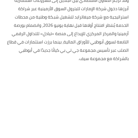
وقد ترجم التعاون الاقتصادي بين البلدين إلى مشروعات استثمارية
أبرزها دخول شركة الإمارات للبترول السوق الأرمينية عبر شراكة
استراتيجية مع شركة ميغاترايد لتشغيل شبكة وطنية من محطات
الخدمة يُنتظر افتتاح أولاها قبل نهاية يونيو 2026، وانضمام بورصة
أرمينيا والمركز المركزي للإيداع إلى منصة «تبادل» للتداول الرقمي
التابعة لسوق أبوظبي للأوراق المالية، بينما برزت استثمارات في قطاع
الصلب عبر تأسيس مجموعة جي تي بي كيانًا جديدًا في أبوظبي
بالشراكة مع مجموعة سيف.