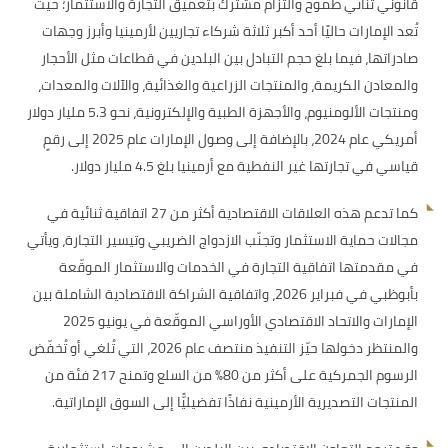
قانوني ثنائي طموح والتزام مشترك بتعميق التجارة والاستثمار؛ حيث
تُعد الإمارات حاليًا أحد أكبر ثلاثة شركاء تجاريين لأرمينيا وأبرز وجهات
صادراتها، فيما بلغ حجم التبادل بين البلدين في قطاعات مثل الأحجار
والمعادن الكريمة، والمنتجات الزراعية والغذائية، والآلات والمعدات،
ومنتجات الألومنيوم، والأجهزة الطبية والإلكترونية، نحو 5.3 مليار دولار
أمريكي عام 2024، بالإضافة إلى وصول الإمارات عام 2025 إلى رقمٍ
قياسي في تجارتها غير النفطية مع أرمينيا بلغ 4.5 مليار دولار.
كما تدعم هذه العلاقات الاقتصادية أكثر من 27 اتفاقية ثنائية في
مجالات حماية الاستثمار وتجنّب الازدواج الضريبي وتيسير التجارة، ويأتي
في مقدمتها اتفاقية التجارة في الخدمات والاستثمار الموقّعة
بأبوظبي في فبراير 2026، واتفاقية الشراكة الاقتصادية الشاملة بين
الإمارات والاتحاد الاقتصادي الأوراسي الموقّعة في يونيو 2025
والمنتظر دخولها حيّز التنفيذ منتصف عام 2026، التي تُلغي أو تُخفّض
الرسوم الجمركية على أكثر من 80% من السلع وتمنح 217 فئة من
المنتجات التصديرية الأرمينية نفاذًا تفضيليًّا إلى السوق الإماراتية.