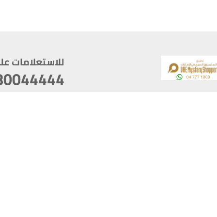
للاستعلامات على م
80044444
وقع
سخ
ؤولية
أغسطس 07, 2026 21:27:16
آخر تحديث
خصوصية
أفضل تصفح للموقع يتوجب أن 
كام
يدعم الموقع أحدث إصدار من متصفحات
ذية الرقمية