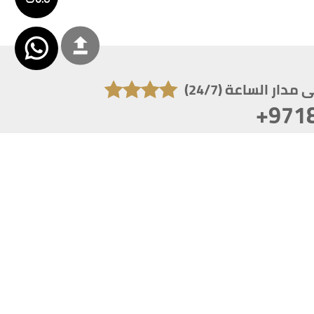
دار الساعة (24/7)
+971
تكون دقة الشاشة 1920x1080
 انترنت اكسبلورر 10.0+ ،فاير فوكس ، كروم