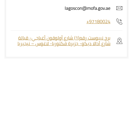
lagoscon@mofa.gov.ae
+97180024
برج نيبوست رقم(1) شارع أولوقون أغباجي- قبالة
شارع أدالا ديكو- جزيرة فكتوريا- لاغوس – نيجيريا