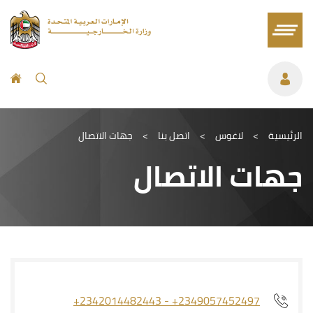
الرئيسية
>
لاغوس
>
اتصل بنا
>
جهات الاتصال
جهات الاتصال
+2342014482443 - +2349057452497