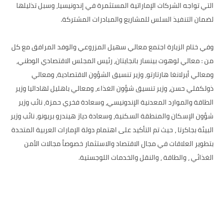
التي تواجه الشركات الإماراتية المستثمرة في إندونيسيا، وسبل تذليلها
لضمان التنفيذ السلس للمشاريع والمبادرات المشتركة.
وفي ختام الزيارة اجتمع معالي سهيل المزروعي والوفد المرافق مع كل
من : معالي لوهوت بينسار بانجايتان، رئيس المجلس الاقتصادي الوطني،
ومعالي أيرلانغا هارتارتو، وزير تنسيق الشؤون الاقتصادية، ومعالي
ذولكفلي حسن، وزير تنسيق شؤون الغذاء، ومعالي باهليل لهاداليا وزير
الطاقة والموارد المعدنية الإندونيسي، وسعادة فخري حمزة، نائب وزير
شؤون الإسكان والمنطقة السكنية، وسعادة دياز هيندرو بريونو، نائب وزير
البيئة بجاكرتا ، حيث تم التأكيد على اهتمام دولة الإمارات العربية المتحدة
بتطوير العلاقات في مجال الاقتصاد والاستثمار خصوصاً مجالات الأمن
الغذائي ، والطاقة ، والنقل والخدمات اللوجستية.