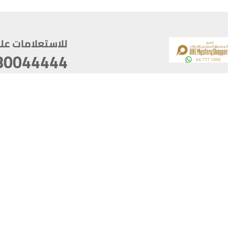
للاستعلامات على م
80044444
وقع
سخ
ؤولية
أغسطس 08, 2026 14:11:24
آخر تحديث
خصوصية
أفضل تصفح للموقع يتوجب أن 
كام
يدعم الموقع أحدث إصدار من متصفحات
ذية الرقمية