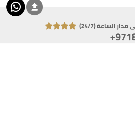
دار الساعة (24/7)
+971
تكون دقة الشاشة 1920x1080
 انترنت اكسبلورر 10.0+ ،فاير فوكس ، كروم