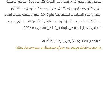
فيرجن، ومن جهة أخرى، تعمل في الدولة أكثر من 1500 شركة أمريكية،
من بينها بوينغ، وآي بي إم (IBM)، ومايكروسوفت، وغوغل. كما أطلق
البلدان "حوار السياسات الاقتصادية" عام 2012، ليكون منصة سنوية لتعزيز
العلاقات الاقتصادية والتجارية والاستثمارية، فضلًا عن الدور الذي يقوم به
"مجلس العمل الأمريكي الإماراتي"، الذي تأسس عام 2007.
لمزيد من المعلومات يُرجى زيارة الرابط أدناه:
https://www.uae-embassy.org/uae-us-cooperation/economic