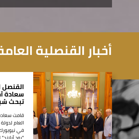
أخبار القنصلية العامة
القنصل ا
سعادة آ
تبحث سُب
قامت سعادة
العام لدولة 
في نيويورك، 
"رود آيلاند"