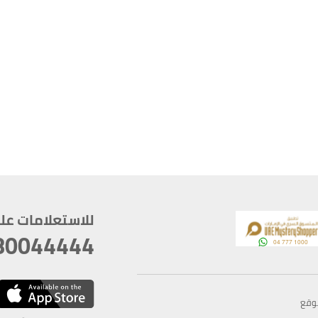
للاستعلامات على م
80044444
وقع