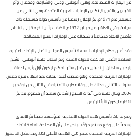
من الإمارات المتصالحة، وهي
:
أبوظبي، ودبي، والشارقة، وعجمان، وأم
القيوين، والفجيرة، تكوين الإمارات العربية المتحدة
.
وفي الثاني من
ديسمبر عام
1971
م، تمّ الإعلان رسمياً عن تأسيس دولة مستقلة ذات
سيادة، وفي العاشر من فبراير
1972
م، انضمّت رأس الخيمة إلى الاتحاد،
فأصبح الاتحاد متكاملاً باشتماله على الإمارات السبع المتصالحة
.
وقد أعلن حكام الإمارات السبعة تأسيس المجلس الأعلى للإتحاد باعتباره
السلطة الأعلى الحاكمة للدولة الفتية، وتم انتخاب حاكم أبوظبي، الشيخ
زايد بن سلطان آل نهيان، من قبل سائر الحكام ليكون أوّل رئيس لدولة
الإمارات العربية المتحدة، وهو منصب أعيد انتخابه بعد انتهاء فترة خمس
سنوات بالتتالي، وذلك حتى وفاته طيب الله ثراه في الثاني من نوفمبر
2004.
وكان حاكم دبي آنذاك الشيخ راشد بن سعيد آل مكتوم، قد تمّ
انتخابه ليكون نائباً للرئيس
.
ومع بدايات تأسيس هذه الدولة الاتحادية المؤسسة حديثاً تمّ الاتفاق
رسمياً على وضع دستور مؤقّت ينص على أن المصلحة العامة لاتحاد
الإمارات العربية المتحدة تعتبر هي الهدف الأعلى لها
.
وقد فصّل الدستور