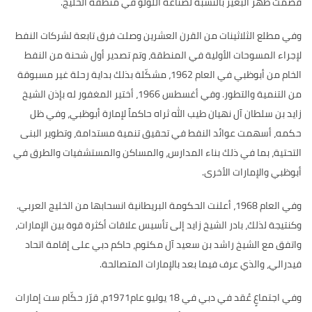
قصمت ظهر البعير بالنسبة لصناعة اللؤلؤ في منطقة الخليج
.
وفي مطلع الثلاثينات من القرن العشرين وصلت فرق تابعة لشركات النفط
لإجراء المسوحات الأولية في المنطقة، وتم تصدير أول شحنة من النفط
الخام من أبوظبي في العام
1962
، مشكّلة بذلك بداية رحلة غير مسبوقة
من التنمية والتطور
.
وفي أغسطس
1966
، أختير المغفور له بإذن الشيخ
زايد بن سلطان آل نهيان طيب الله ثراه حاكماً لإمارة أبوظبي، وفي ظل
حكمه، أسهمت عوائد النفط في تحقيق تنمية مستدامة، وتطوير البنى
التحتية، بما في ذلك بناء المدارس، والمساكن والمستشفيات والطرق في
أبوظبي والإمارات الأخرى
.
وفي العام
1968
، أعلنت الحكومة البريطانية انسحابها من الخليج العربي
.
وكنتيجة لذلك، بادر الشيخ زايد إلى تأسيس علاقات أكثرة قوة بين الإمارات،
واتفق مع الشيخ راشد بن سعيد آل مكتوم، حاكم دبي على إقامة اتحاد
فيدرالي، والذي عرف فيما بعد بالإمارات المتصالحة
.
وفي اجتماعٍ عُقد في دبي في
18
يوليو عام
1971
م، قرّر حكّام ست إمارات