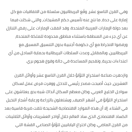
وفي القرن التاسع عشر، وقّع البريطانيون سلسلة من الاتفاقيات مع كل
إمارة على حدة، ما نتج عنه تأسيس حكم المشيخات، والتي شكلت فيما
بعد دولة الإمارات العربية المتحدة
.
وقد اتفقت الإمارات على رفض التنازل
عن أي جزء من المنطقة باستثناء مناطق محدودة للملكة المتحدة،
ورفضوا الانخراط مع أي حكومة أجنبية بدون التنسيق المسبق مع
البريطانيين
.
وبالمقابل، وعدت السلطات البريطانية بحماية الساحل من أي
اعتداءات بحرية، وتقديم المساعدة في حالة وقوع هجوم بري
.
وازدهرت صناعة استخراج اللؤلؤ خلال القرن التاسع عشر وأوائل القرن
العشرين، حيث أصبحت مصدر رئيسي للدخل، ووفرت فرص عمل لسكان
سواحل الخليج العربي
.
وكان معظم السكان آنذاك شبه بدو، يعتاشون على
استخراج اللؤلؤ في أشهر الصيف، ويشتغلون بالزراعة ورعاية أشجار النخيل
في الشتاء
.
إلا أن هذه الموارد الاقتصادية الشحيحة تلقت ضربة قاسية بعد
الكساد الاقتصادي الذي ساد العالم خلال أواخر العشرينات وأوائل الثلاثينات
من القرن الماضي
.
وكان اختراع اليابانيين للؤلؤ الصناعي القشة التي