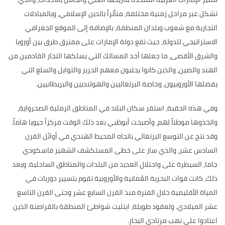
تشكل عبر مراحل
زمنية مختلفة، متأثراً بالدين الإسلامي، وبالمبادلات
التجارية مع شعوب وبلدان المنطقة، بالإضافة إلى الموقع الجغرافي
الاستراتيجي للدولة، حيث تقع دولة الإمارات على مفترق طرق بين أوروبا
والشرق الأقصى، ما جعلها أحد المسالك التي يسلكها التجار القادمين من
الهند والصين، والذين كانوا يجلبون معهم الحرير والتوابل والسلع التي
يفضلها الأوروبيون، وخاصة البرتغاليين والهولنديين والبريطانيين
.
وفي هذه الحقبة،
استقر سكان البلاد في المناطق الرملية الصحرواية،
واتخذوها موطناً لهم، وأصبحت أبوظبي بعد ذلك الوقت مركزاً حيويا هاماً
.
وقد نتج عن التوسع البرتغالي باتجاه المحيط الهندي في أوائل القرن
السادس عشر، والذي سار على خطى المستكشف الشهير فاسكودي
جاما، السيطرة على واحتلال العديد من البلدات والمناطق الساحلية
.
وبعد
ذلك، كانت قوات البحرية العُمانية والأوروبية تقوم بتسيير دوريات في
المياة الأقليمية خلال الفترة منذ القرن السابع عشر وحتى القرن التاسع
عشر الميلادي
.
ولعقود طويلة، ابتليت شواطئ المنطقة بالقراصنة الذين
اعتادوا على نهب مرتادي البحار
.