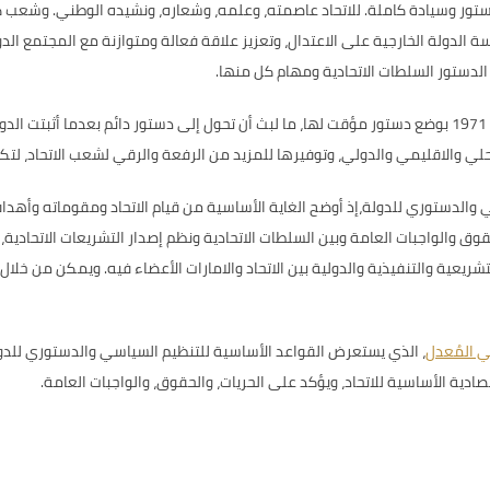
دستور وسيادة كاملة. للاتحاد عاصمته، وعلمه، وشعاره، ونشيده الوطني. وشعب ك
ة الدولة الخارجية على الاعتدال، وتعزيز علاقة فعالة ومتوازنة مع المجتمع ال
 الدستور السلطات الاتحادية ومهام كل منها.
وقامت دولة الامارات العربية المتحدة منذ نشأتها في 2 ديسمبر 1971 بوضع دستور مؤقت لها، ما لبث أن تحول إلى
 والاقليمي والدولي، وتوفيرها للمزيد من الرفعة والرقي لشعب الاتحاد، لتكون
 والدستوري للدولة،إذ أوضح الغاية الأساسية من قيام الاتحاد ومقوماته وأهدا
قوق والواجبات العامة وبين السلطات الاتحادية ونظم إصدار التشريعات الاتحادية،
شريعية والتنفيذية والدولية بين الاتحاد والامارات الأعضاء فيه. ويمكن من خلا
تي المُعدل
، الذي يستعرض القواعد الأساسية للتنظيم السياسي والدستوري للدولة
ادية الأساسية للاتحاد، ويؤكد على الحريات، والحقوق، والواجبات العامة.