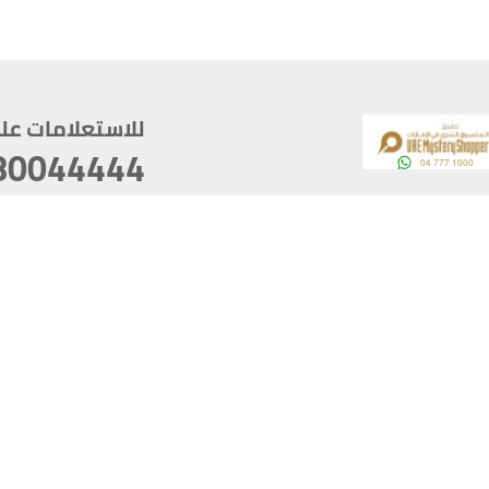
للاستعلامات على م
80044444
وقع
سخ
ؤولية
أغسطس 07, 2026 22:03:50
آخر تحديث
خصوصية
أفضل تصفح للموقع يتوجب أن 
كام
يدعم الموقع أحدث إصدار من متصفحات
ذية الرقمية