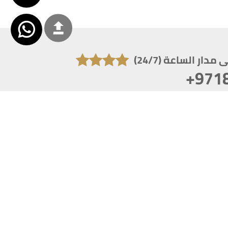
دار الساعة (24/7)
+971
تكون دقة الشاشة 1920x1080
 انترنت اكسبلورر 10.0+ ،فاير فوكس ، كروم