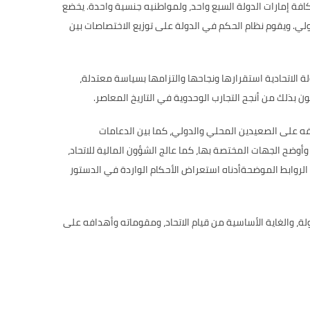
افة إمارات الدولة السبع واحد، ولمواطنيه جنسية واحدة. يخضع
دولي. ويقوم نظام الحكم في الدولة على توزيع الاختصاصات بين
 دستور دائم بعدما أثبتت الدولة الاتحادية استقرارها ونجاحها والتزامها بسياسة معتدلة،
 بذلك من أنجح التجارب الوحدوية في التاريخ المعاصر.
فه على الصعيدين المحلي والدولي، كما بين الدعامات
 وأوضح الجهات المختصة بها، كما عالج الشؤون المالية للاتحاد،
ل الروابط الموضحةأدناه استعراض الأحكام الواردة في الدستور
، والغاية الأساسية من قيام الاتحاد، ومقوماته وأهدافه على