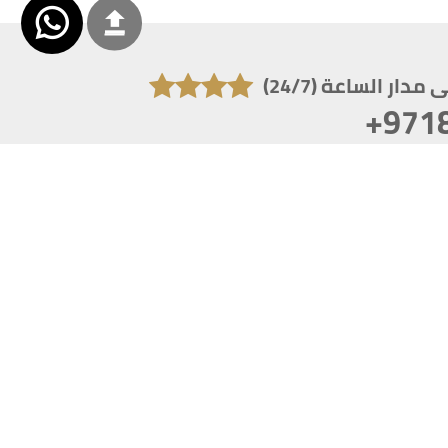
دار الساعة (24/7)
+971
تكون دقة الشاشة 1920x1080
 انترنت اكسبلورر 10.0+ ،فاير فوكس ، كروم