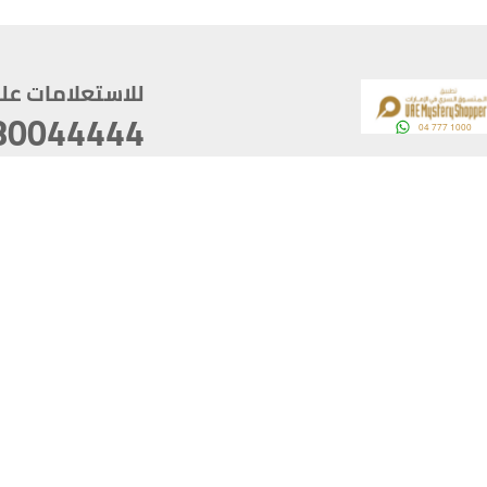
للاستعلامات على م
80044444
وقع
سخ
ؤولية
أغسطس 06, 2026 10:12:56
آخر تحديث
خصوصية
أفضل تصفح للموقع يتوجب أن 
كام
يدعم الموقع أحدث إصدار من متصفحات
ذية الرقمية