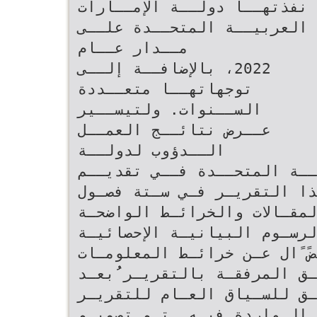
نفذتهــا دولــة الإمــارات
العربيــة المتحــدة علــى
مــدار عــام‬
‫‪ ،2022‬بالإضافــة إلــى
توجهاتهــا متعــددة
الســنوات‪ .‬ولتيســير
عــرض نتائــج العمــل
الــدؤوب لدولــة
يــة المتحــدة فــي تقديــم
المقـالات والخرائـط الواضحـة
لرسـوم البيانيـة الإحصائيـة
جـداول المعلومـات ،فـضً ًال عـن خرائـط المعلومـات
ـف الملاحـق المرفقـة بالتقريـر ُُبعـد
عمـق للسـياق العـام للتقريـر
‫وفهمـًًا أوضـح للمعلومـات الـواردة فيـه‪ .‬تـم تصميـم