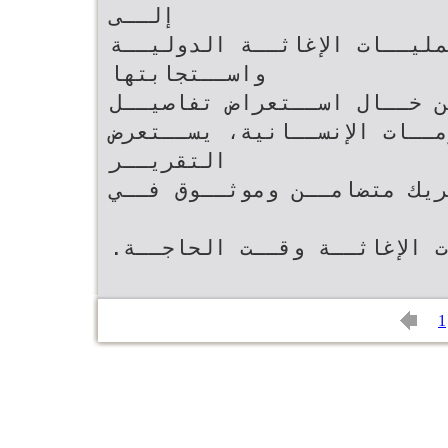
إلــى‬
مليــات الإغاثــة الدوليــة
واســتجابتها‬
الات الطــوارئ .ومــن خــال اســتعراض تفاصيــل
‫مســاهماتها فــي الأزمــات الإنســانية‪ ،‬يســتعرض
التقريــر‬
ـريك متضامــن وموثــوق فــي
1