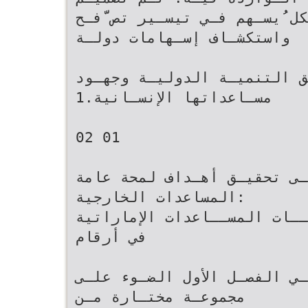
 ُُيسـهم فـي تيسـير تص ّّفـح
واستكشـاف إسـهامات دولـة‬
ـق التنميـة الدوليـة وجهـود
مسـاعداتها الإنسـانية‪1.‬‬
‫‪02‬‬ ‫‪01‬‬
:‬المساعدات الخارجية‬
ــات المســاعدات الإماراتية
في أرقام‬
قـي الفصـل الأول الضـوء علـى
مجموعـة مختـارة مـن‬