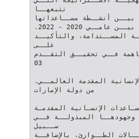
تتبعهــا‬
ة بيــن أنشــطة مســاعداتها
‫المقدمــة مــا بيــن عامــي ‪.2022 - 2020‬‬
‫الخارجيــة وأهــداف التنميــة المســتدامة‪ ،‬والتأكيــد
علــى‬
اهمة فــي تحقيــق التقــدم
‫‪03‬‬
‫العالمــي‪.‬‬ ‫المساعدات الإنسانية المقدمة‬
‫من دولة الإمارات‬
سـاعدات الإنسـانية المقدمـة
ت وجهودهــا المبذولــة فــي
ســبيل‬
‫التخفيــف مــن آثــار حــالات الطــوارئ‪ ،‬بالإضافــة