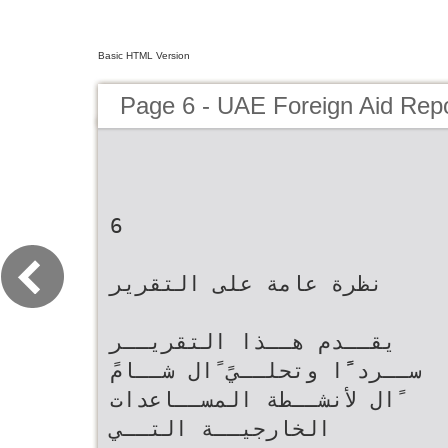
Basic HTML Version
Page 6 - UAE Foreign Aid Rep
‫‪6‬‬
‫نظرة عامة على التقرير‬
‫يقــدم هــذا التقريــر
ســرد ًًا وتحلــيً ًال شــامً
ًال لأنشــطة المســاعدات
الخارجيــة التــي