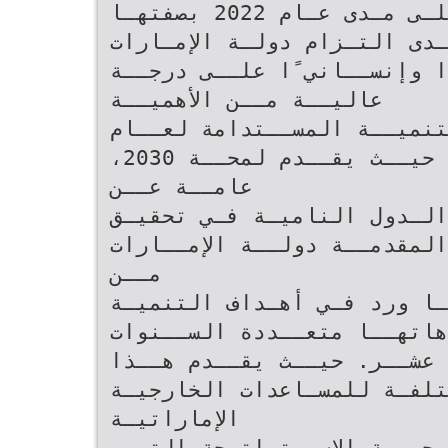
‫إنجـازات دولـة الإمـارات علـى مـدى عـام ‪ 2022‬بصفتهـا‬
ـدى التـزام دولـة الإمـارات
ًا وإنســاني ًا علــى درجــة
عاليــة مــن الأهميــة‬
تنميــة المســتدامة لعــام
‪،2030‬‬ ‫علــى الصعيــد العالمــي‪ .‬حيــث يقــدم لمحــة
عامــة عــن‬
 الـدول الناميـة فـي تحقيـق
المقدمــة دولــة الإمــارات
مــن‬
 الوطنيـة ،بحسـب مـا ورد فـي أهـداف التنميـة
جاهاتهــا متعــددة الســنوات
‫المســتدامة الســبعة عشــر‪ .‬حيــث يقــدم هــذا
ختلفـة للمسـاعدات الخارجيـة
الإماراتيـة‬
هجيــة الاســتراتيجة التــي