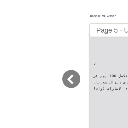
Basic HTML Version
Page 5 - 
‫‪5‬‬
‫حملة “الفارس الشهم‪ ”2‬تكمل ‪ 100‬يوم في
إغاثة متضرري زلزال سوريا‪.‬‬