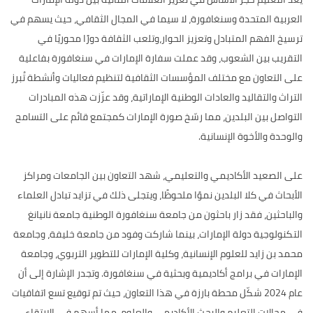
العربية المتحدة وسنغافورة، لا سيما في المجال الثقافي، حيث يسهم في
ترسيخ الفهم المتبادل وتعزيز الحوار،وتلعب الثقافة دورًا محوريًا في
التقريب بين الشعوب، وقد عملت سفارة الإمارات في سنغافورة بفاعلية
على التعاون مع مختلف المؤسسات الثقافية لتنظيم فعاليات وأنشطة تُبرز
التراث والتقاليد والعادات الوطنية الإماراتية، وقد عزّزت هذه المبادرات
التواصل بين البلدين، مما رسّخ صورة الإمارات كمجتمع قائم على التسامح
والوحدة والأخوة الإنسانية.
على الصعيد الأكاديمي والتعليمي، شهد التعاون بين الجامعات ومراكز
الأبحاث في كلا البلدين نموًا ملحوظًا، ويتجلى ذلك في تزايد تبادل العلماء
والباحثين، فقد زار باحثون من جامعة سنغافورة الوطنية جامعة نانيانغ
التكنولوجية دولة الإمارات، بينما شاركت وفود من جامعة خليفة، وجامعة
محمد بن زايد للعلوم الإنسانية، وكلية الإمارات للتطوير التربوي، وجامعة
الإمارات في برامج أكاديمية وبحثية في سنغافورة. وتجدر الإشارة إلى أن
عام 2024 شكّل محطة بارزة في هذا التعاون، حيث تم توقيع تسع اتفاقيات
في مجالات التعليم والبحث الأكاديمي والعلوم، مما أسهم في الارتقاء