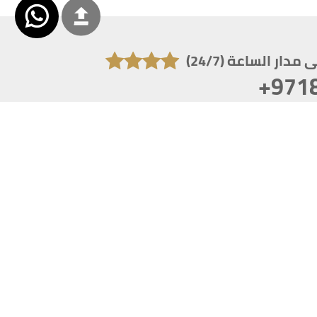
دار الساعة (24/7)
+971
تكون دقة الشاشة 1920x1080
 انترنت اكسبلورر 10.0+ ،فاير فوكس ، كروم