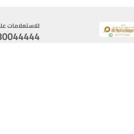
للاستعلامات على م
80044444
وقع
سخ
ؤولية
أغسطس 06, 2026 09:53:41
آخر تحديث
خصوصية
أفضل تصفح للموقع يتوجب أن 
كام
يدعم الموقع أحدث إصدار من متصفحات
ذية الرقمية