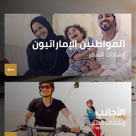
المواطنين الإماراتيون
إرشادات السفر
الأجانب
إرشادات السفر