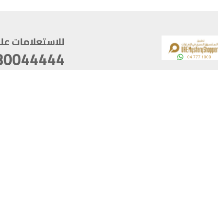
للاستعلامات على م
80044444
وقع
سخ
ؤولية
أغسطس 07, 2026 14:21:05
آخر تحديث
خصوصية
أفضل تصفح للموقع يتوجب أن 
كام
يدعم الموقع أحدث إصدار من متصفحات
ذية الرقمية