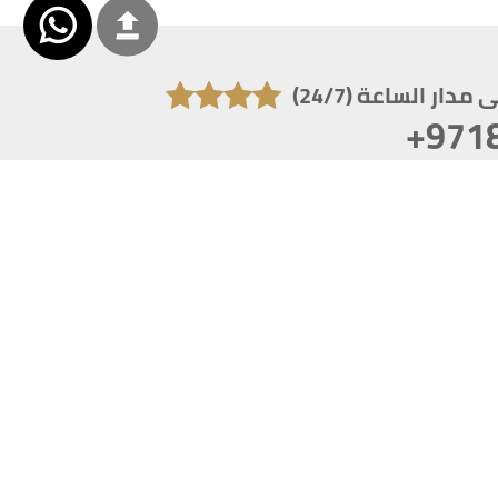
دار الساعة (24/7)
+971
تكون دقة الشاشة 1920x1080
 انترنت اكسبلورر 10.0+ ،فاير فوكس ، كروم