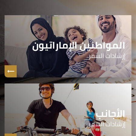
المواطنين الإماراتيون
إرشادات السفر
الأجانب
إرشادات السفر