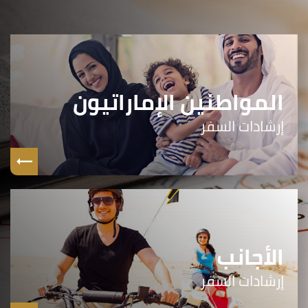
المواطنين الإماراتيون
إرشادات السفر
الأجانب
إرشادات السفر