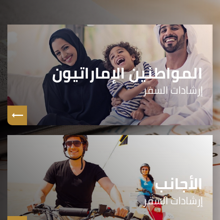
المواطنين الإماراتيون
إرشادات السفر
الأجانب
إرشادات السفر