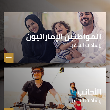
المواطنين الإماراتيون
إرشادات السفر
الأجانب
إرشادات السفر