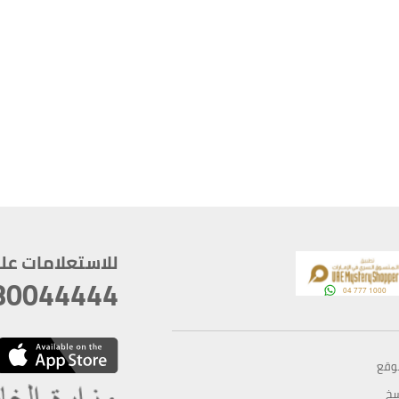
للاستعلامات على م
80044444
وقع
سخ