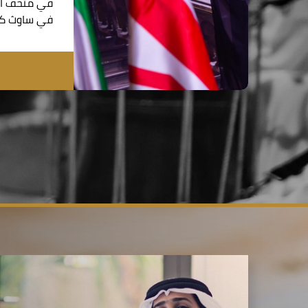
في متحف الت
في ساوث كي