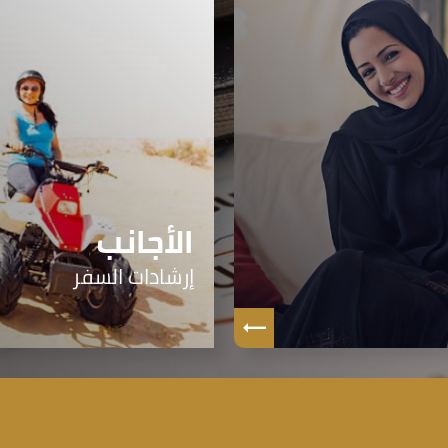
الأجانب
إرشادات السفر