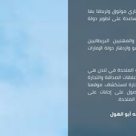
ري موثوق وتربطنا بها
مساعدة على تطوير دولة
المهنيين البريطانيين
وازدهار دولة الإمارات
ة المتحدة في لندن هي
لاقات الصداقة والتجارة
 حارة لاستكشاف موقعنا
صول على إجابات على
المتحدة.
 أبو الهول