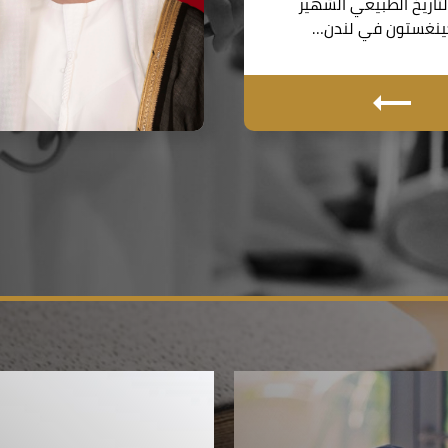
اريخ الطبيعي الشهير
نغستون في لندن…