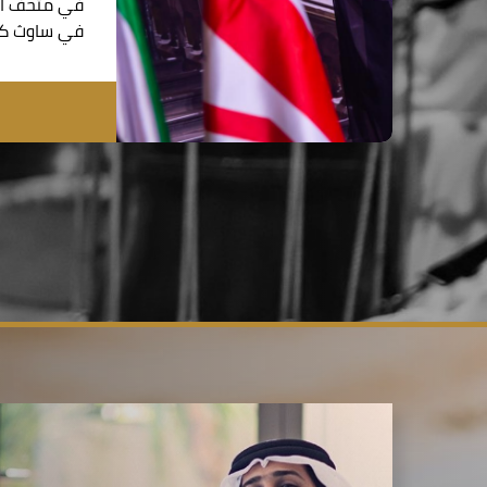
في متحف الت
في ساوث كي