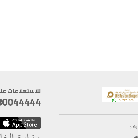
للاستعلامات على م
80044444
وقع
سخ