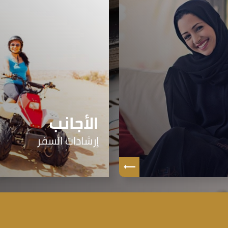
الأجانب
إرشادات السفر