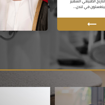
اريخ الطبيعي الشهير
نغستون في لندن…