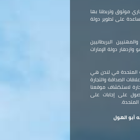
ري موثوق وتربطنا بها
مساعدة على تطوير دولة
المهنيين البريطانيين
وازدهار دولة الإمارات
ة المتحدة في لندن هي
لاقات الصداقة والتجارة
 حارة لاستكشاف موقعنا
صول على إجابات على
المتحدة.
 أبو الهول