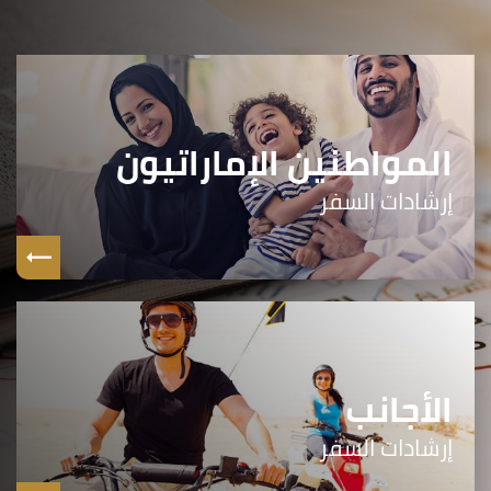
المواطنين الإماراتيون
إرشادات السفر
الأجانب
إرشادات السفر