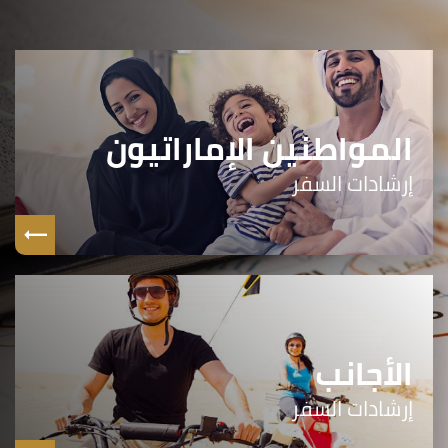
المواطنين الإماراتيون
إرشادات السفر
الأجانب
إرشادات السفر