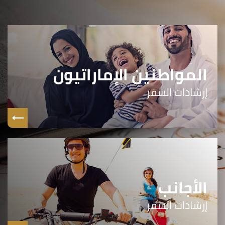
المواطنين الإماراتيون
إرشادات السفر
الأجانب
إرشادات السفر