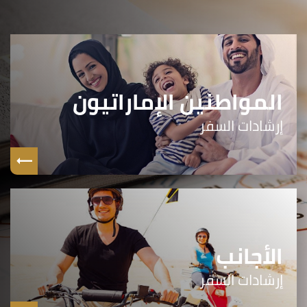
المواطنين الإماراتيون
إرشادات السفر
الأجانب
إرشادات السفر