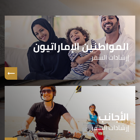
المواطنين الإماراتيون
إرشادات السفر
الأجانب
إرشادات السفر