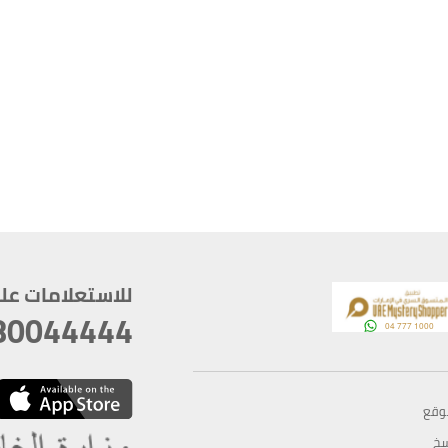
للاستعلامات على م
80044444
وقع
سخ