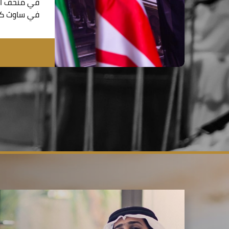
في متحف الت
في ساوث كي