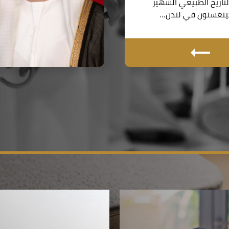
اريخ الطبيعي الشهير
نغستون في لندن…