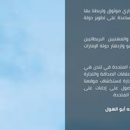
ري موثوق وتربطنا بها
مساعدة على تطوير دولة
المهنيين البريطانيين
وازدهار دولة الإمارات
ة المتحدة في لندن هي
لاقات الصداقة والتجارة
 حارة لاستكشاف موقعنا
صول على إجابات على
المتحدة.
 أبو الهول