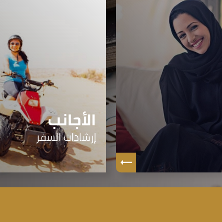
الأجانب
إرشادات السفر