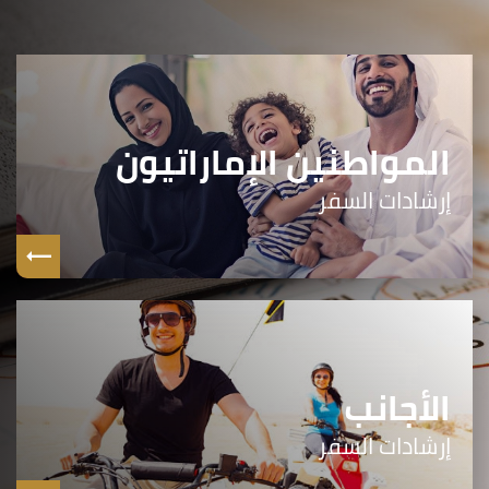
المواطنين الإماراتيون
إرشادات السفر
الأجانب
إرشادات السفر