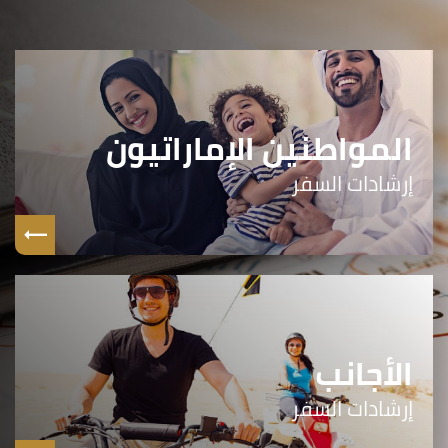
المواطنين الإماراتيون
إرشادات السفر
الأجانب
إرشادات السفر