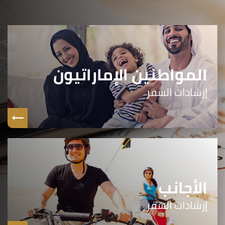
المواطنين الإماراتيون
إرشادات السفر
الأجانب
إرشادات السفر