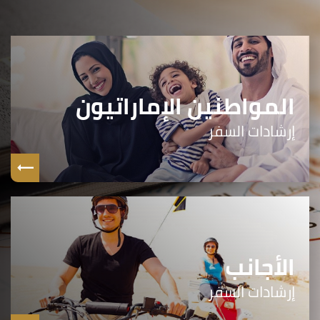
المواطنين الإماراتيون
إرشادات السفر
الأجانب
إرشادات السفر