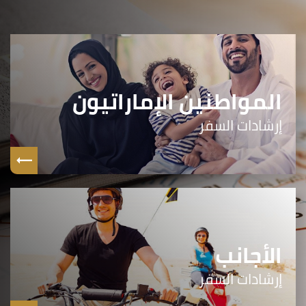
المواطنين الإماراتيون
إرشادات السفر
الأجانب
إرشادات السفر