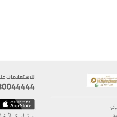
للاستعلامات على م
80044444
وقع
سخ