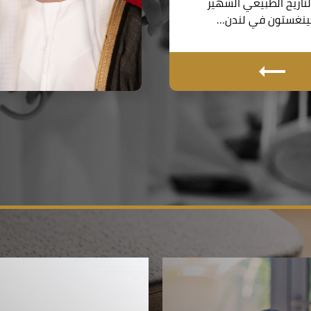
اريخ الطبيعي الشهير
نغستون في لندن…