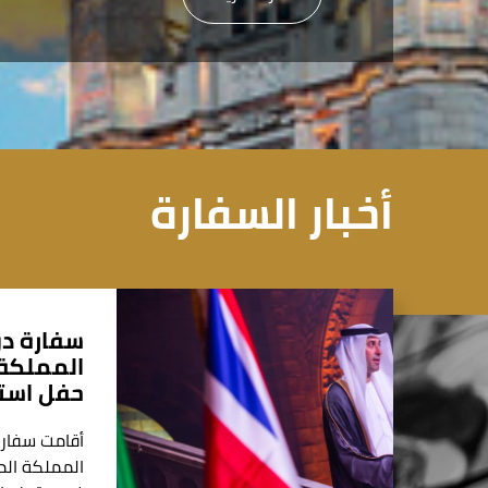
أخبار السفارة
سفارة دو
المملكة 
حفل استق
أقامت سفارة
المملكة الم