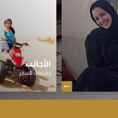
الأجانب
إرشادات السفر