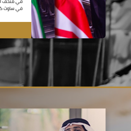
في متحف الت
في ساوث كي