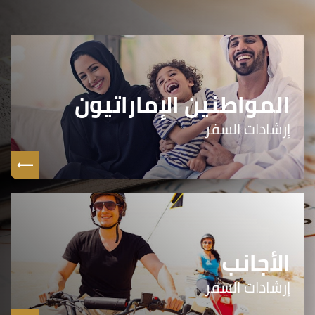
المواطنين الإماراتيون
إرشادات السفر
الأجانب
إرشادات السفر