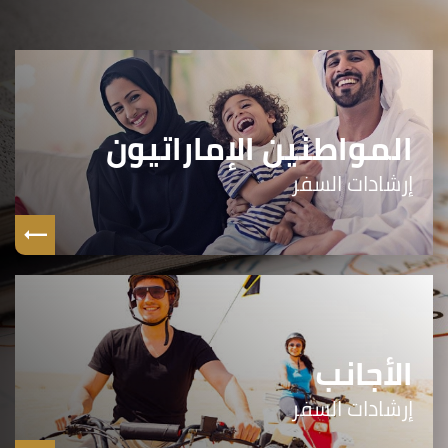
المواطنين الإماراتيون
إرشادات السفر
الأجانب
إرشادات السفر