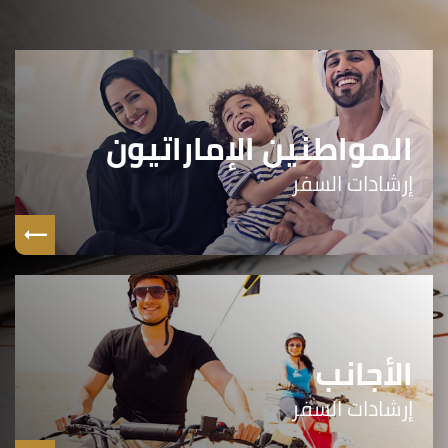
المواطنين الإماراتيون
إرشادات السفر
الأجانب
إرشادات السفر