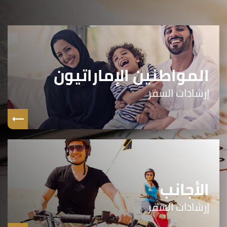
المواطنين الإماراتيون
إرشادات السفر
الأجانب
إرشادات السفر