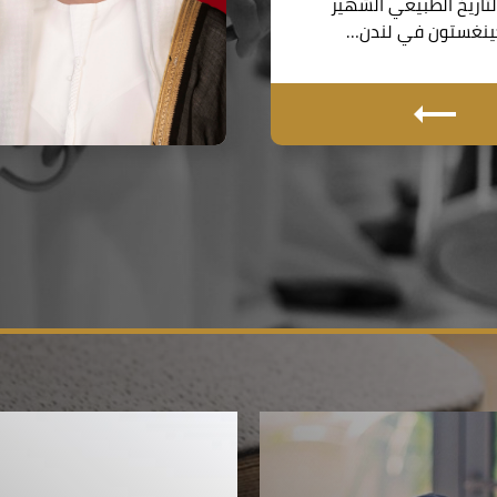
اريخ الطبيعي الشهير
نغستون في لندن…