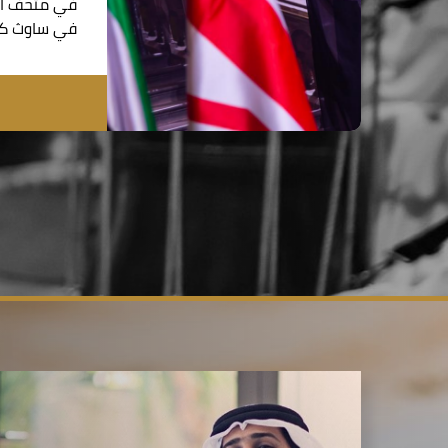
في متحف الت
في ساوث كي