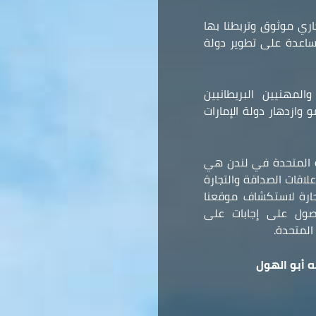
ري موثوق وتربطنا بها
مساعدة على تطوير دولة
المهنيين البريطانيين
وازدهار دولة الإمارات
ة المتحدة في لندن هي
لاقات الصداقة والتجارة
 حارة لاستكشاف موقعنا
صول على إجابات على
المتحدة.
 أبو الهول