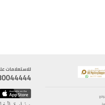
للاستعلامات على م
80044444
وقع
سخ