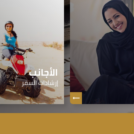
الأجانب
إرشادات السفر