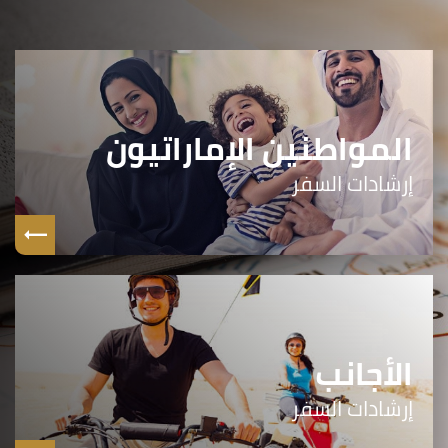
المواطنين الإماراتيون
إرشادات السفر
الأجانب
إرشادات السفر