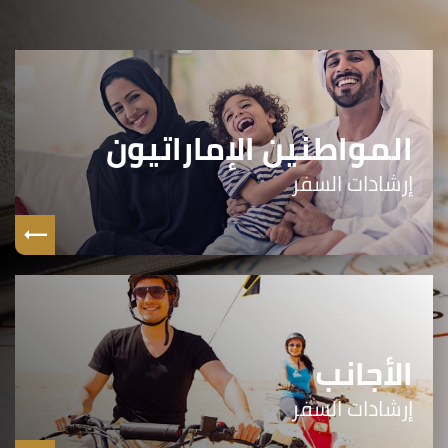
المواطنين الإماراتيون
إرشادات السفر
الأجانب
إرشادات السفر