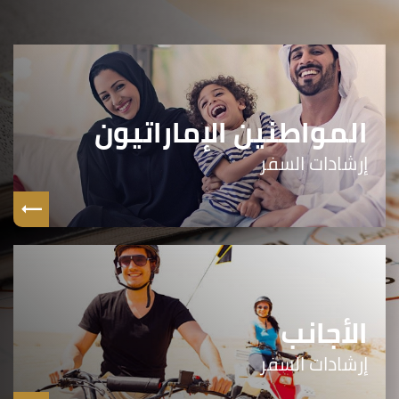
المواطنين الإماراتيون
إرشادات السفر
الأجانب
إرشادات السفر