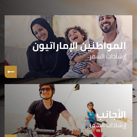
المواطنين الإماراتيون
إرشادات السفر
الأجانب
إرشادات السفر