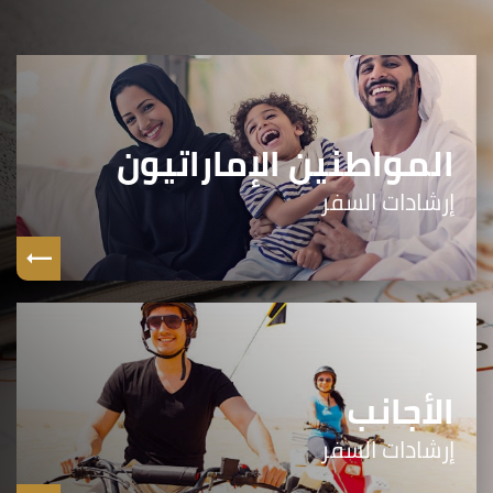
المواطنين الإماراتيون
إرشادات السفر
الأجانب
إرشادات السفر